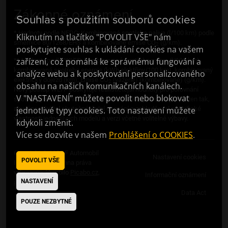
Zákonné oznámení
Souhlas s použitím souborů cookies
* Hodnoty podle NEDC: Kombinovaná spotřeba paliva (l/100 km) podle
Kliknutím na tlačítko "POVOLIT VŠE" nám
směrnice 80/1268/EHS a kombinované emise CO
(g/km).
2
poskytujete souhlas k ukládání cookies na vašem
zařízení, což pomáhá ke správnému fungování a
** Hodnoty podle WLTP: kombinovaná spotřeba paliva (l/100 km),
kombinovaná spotřeba energie (kWh elektřiny/100 km), kombinovaný
analýze webu a k poskytování personalizovaného
elektrický dojezd (km); Emise CO
(vážené) (kombinované) (g/km).
2
obsahu na našich komunikačních kanálech.
Nový postup WLTP poskytuje realističtější hodnoty pro porovnání
V "NASTAVENÍ" můžete povolit nebo blokovat
spotřeby paliva a emisí CO
různých modelů, protože byl navržen tak,
2
aby lépe odrážel skutečné jízdní chování a zohledňoval specifické
jednotlivé typy cookies. Toto nastavení můžete
vlastnosti jednotlivých modelů a verzí včetně volitelné výbavy.
kdykoli změnit.
Více se dozvíte v našem
Prohlášení o COOKIES
.
Copyright © 2023 F Automobil
Nastavení cookies
POVOLIT VŠE
Import s.r.o. Všechna práva
vyhrazena. Vyrobilo
Picabo.cz,
Informační oznámení
NASTAVENÍ
a.s.
Data Act
POUZE NEZBYTNÉ