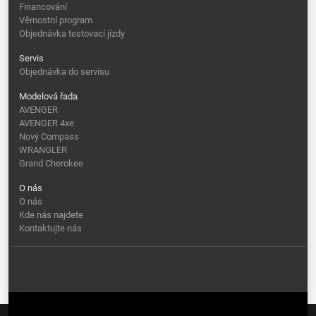
Financování
Věrnostní program
Objednávka testovací jízdy
Servis
Objednávka do servisu
Modelová řada
AVENGER
AVENGER 4xe
Nový Compass
WRANGLER
Grand Cherokee
O nás
O nás
Kde nás najdete
Kontaktujte nás