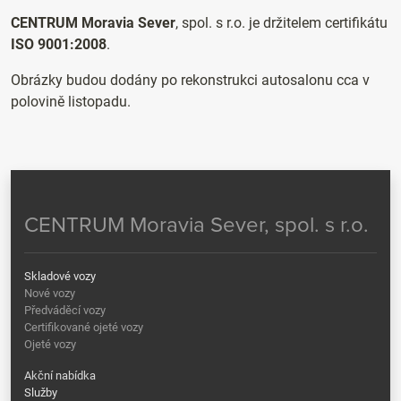
CENTRUM Moravia Sever
, spol. s r.o. je držitelem certifikátu
ISO 9001:2008
.
Obrázky budou dodány po rekonstrukci autosalonu cca v
polovině listopadu.
CENTRUM Moravia Sever, spol. s r.o.
Skladové vozy
Nové vozy
Předváděcí vozy
Certifikované ojeté vozy
Ojeté vozy
Akční nabídka
Služby