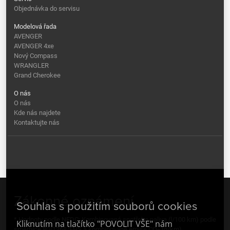
Objednávka do servisu
Modelová řada
AVENGER
AVENGER 4xe
Nový Compass
WRANGLER
Grand Cherokee
O nás
O nás
Kde nás najdete
Kontaktujte nás
Zákonné oznámení
Souhlas s použitím souborů cookies
* Hodnoty podle NEDC: Kombinovaná spotřeba paliva (l/100 km) podle
Kliknutím na tlačítko "POVOLIT VŠE" nám
směrnice 80/1268/EHS a kombinované emise CO
(g/km).