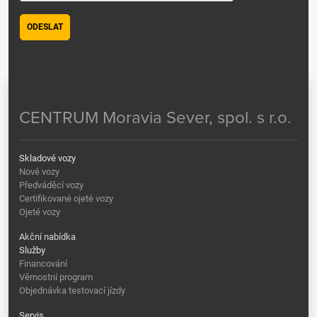
ODESLAT
CENTRUM Moravia Sever, spol. s r.o.
Skladové vozy
Nové vozy
Předváděcí vozy
Certifikované ojeté vozy
Ojeté vozy
Akční nabídka
Služby
Financování
Věrnostní program
Objednávka testovací jízdy
Servis