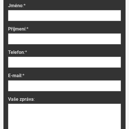
Jméno
:*
Příjmení
:*
Telefon
:*
E-mail
:*
Vaše zpráva
: