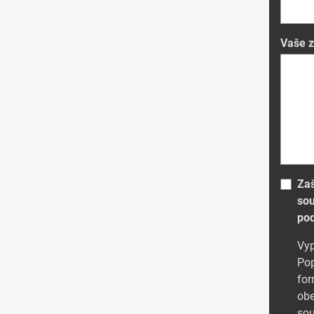
Vaše 
Zaš
sou
pod
Vyp
Po
for
obe
sou