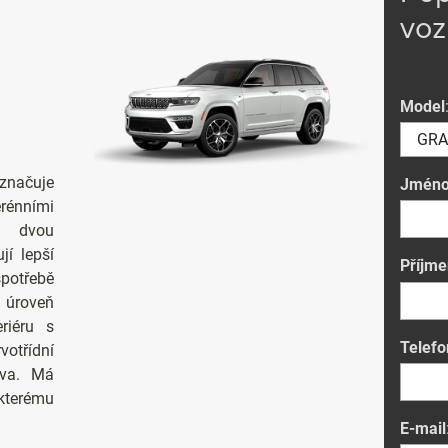
voz
Model
značuje
Jmén
rénními
i dvou
jí lepší
Příjme
spotřebě
 úroveň
riéru s
Telefo
votřídní
eva. Má
 kterému
E-mail