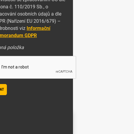
ona č. 110/2019 Sb., o
acování osobních údajů a dle
R (Nařízení EU 2016/679) –
robnosti viz
Informační
morandum GDPR
nná položka
AT