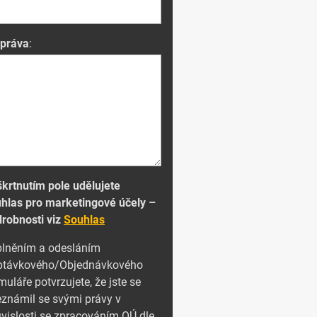
zpráva
:
krtnutím pole udělujete
hlas pro marketingové účely –
robnosti viz
Souhlas
lněním a odesláním
ptávkového/Objednávkového
muláře potvrzujete, že jste se
známil se svými právy v
vislosti se zpracováním OÚ dle