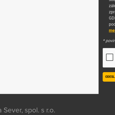
zák
zpr
GDP
pod
me
* povi
ODESL
ver, spol. s r.o.