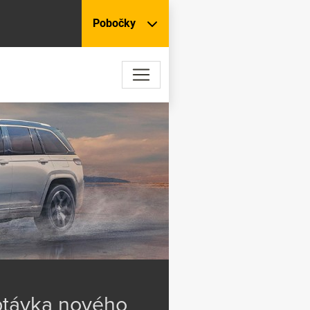
Pobočky
távka nového