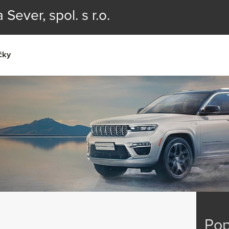
ver, spol. s r.o.
čky
Pop